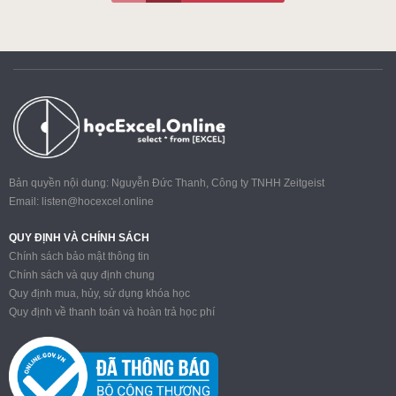
Bản quyền nội dung: Nguyễn Đức Thanh, Công ty TNHH Zeitgeist
Email:
listen@hocexcel.online
QUY ĐỊNH VÀ CHÍNH SÁCH
Chính sách bảo mật thông tin
Chính sách và quy định chung
Quy định mua, hủy, sử dụng khóa học
Quy định về thanh toán và hoàn trả học phí