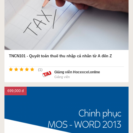
TNCN101 - Quyết toán thuế thu nhập cá nhân từ A đến Z
(1)
Giảng viên Hocexcel.online
Giảng viên
699,000 đ