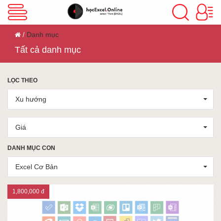
VBA Excel
Danh mục
Tất cả danh mục
Excel Cơ Bản
LỌC THEO
Xu hướng
Excel Nâng Cao
Giá
Excel Kế Toán
DANH MỤC CON
Excel Cơ Bản
Powerpoint
1,800,000 đ