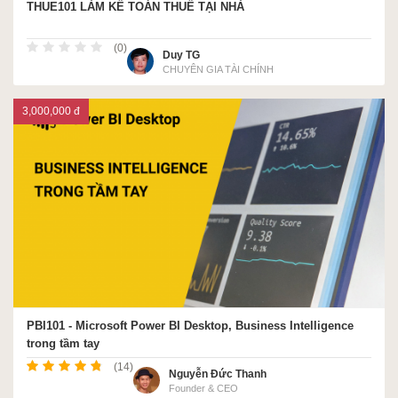
THUE101 LÀM KẾ TOÁN THUẾ TẠI NHÀ
(0)
Duy TG
CHUYÊN GIA TÀI CHÍNH
3,000,000 đ
PBI101 - Microsoft Power BI Desktop, Business Intelligence
trong tầm tay
(14)
Nguyễn Đức Thanh
Founder & CEO