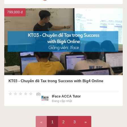
799,000 đ
KT03 - Chuyên đề Tax trong Success with Big4 Online
(0)
IFace ACCA Tutor
Đang cập nhật
«
1
2
3
»