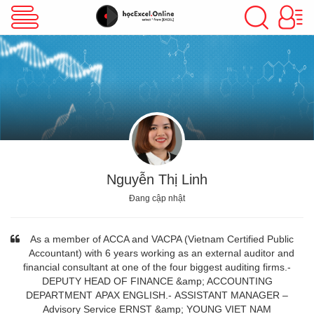
VBA Excel
Excel Cơ Bản
Excel Nâng Cao
Nguyễn Thị Linh
Đang cập nhật
Excel Kế Toán
As a member of ACCA and VACPA (Vietnam Certified Public
Accountant) with 6 years working as an external auditor and
financial consultant at one of the four biggest auditing firms.-
Powerpoint
DEPUTY HEAD OF FINANCE &amp; ACCOUNTING
DEPARTMENT APAX ENGLISH.- ASSISTANT MANAGER –
Advisory Service ERNST &amp; YOUNG VIET NAM