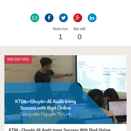
ACCA
Khóa học
Bài viết
Google Sheet
1
0
Word
699,000 VND
MOS
Power BI
KT04 - Chuyên đề Audit trong Success With Big4 Online