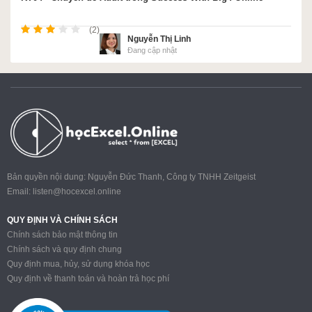
(2)
Nguyễn Thị Linh
Đang cập nhật
Bản quyền nội dung: Nguyễn Đức Thanh, Công ty TNHH Zeitgeist
Email:
listen@hocexcel.online
QUY ĐỊNH VÀ CHÍNH SÁCH
Chính sách bảo mật thông tin
Chính sách và quy định chung
Quy định mua, hủy, sử dụng khóa học
Quy định về thanh toán và hoàn trả học phí