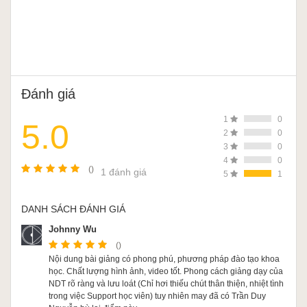
Đánh giá
1
0
5.0
2
0
3
0
4
0
()
1 đánh giá
5
1
DANH SÁCH ĐÁNH GIÁ
Johnny Wu
()
Nội dung bài giảng có phong phú, phương pháp đào tạo khoa
học. Chất lượng hình ảnh, video tốt. Phong cách giảng dạy của
NDT rõ ràng và lưu loát (Chỉ hơi thiếu chút thân thiện, nhiệt tình
trong việc Support học viên) tuy nhiên may đã có Trần Duy