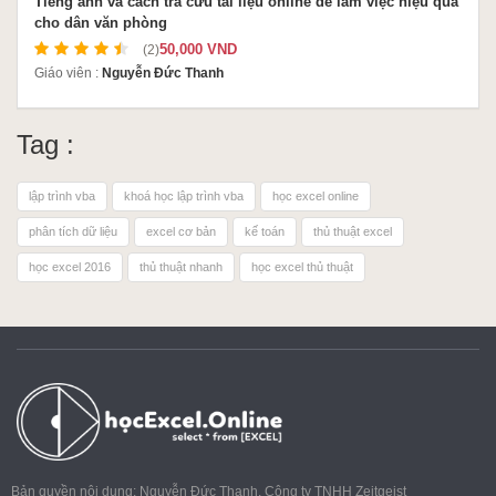
Tiếng anh và cách tra cứu tài liệu online để làm việc hiệu quả
cho dân văn phòng
50,000 VND
(2)
Giáo viên :
Nguyễn Đức Thanh
Tag :
lập trình vba
khoá học lập trình vba
học excel online
phân tích dữ liệu
excel cơ bản
kế toán
thủ thuật excel
học excel 2016
thủ thuật nhanh
học excel thủ thuật
Bản quyền nội dung: Nguyễn Đức Thanh, Công ty TNHH Zeitgeist