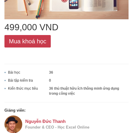
ACCA
499,000 VND
Google Sheet
Mua khoá học
Word
Bài học
36
Bài tập kiểm tra
0
MOS
Kiến thức mục tiêu
36 thủ thuật hữu ích thông minh ứng dụng
trong công việc
Giảng viên:
Power BI
Nguyễn Đức Thanh
Founder & CEO - Học Excel Online