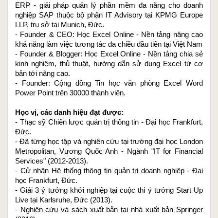
ERP - giải pháp quản lý phần mềm đa năng cho doanh 
nghiệp SAP thuộc bộ phận IT Advisory tại KPMG Europe 
LLP, trụ sở tại Munich, Đức.
- Founder & CEO: 
Học Excel Online
 - Nền tảng nâng cao 
khả năng làm việc tương tác đa chiều đầu tiên tại Việt Nam
- Founder & Blogger: 
Học Excel Online
 - Nền tảng chia sẻ 
kinh nghiệm, thủ thuật, hướng dẫn sử dụng Excel từ cơ 
bản tới nâng cao.
- Founder: Cộng đồng 
Tin học văn phòng Excel Word 
Power Point
 trên 30000 thành viên.
Học vị, các danh hiệu đạt được:
- Thạc sỹ Chiến lược quản trị thông tin - Đại học Frankfurt, 
Đức.
- Đã từng học tập và nghiên cứu tại trường đại học London 
Metropolitan, Vương Quốc Anh - Ngành "IT for Financial 
Services" (2012-2013).
- Cử nhân Hệ thống thông tin quản trị doanh nghiệp - Đại 
học Frankfurt, Đức.
- Giải 3 ý tưởng khởi nghiệp tại cuộc thi ý tưởng Start Up 
Live tại Karlsruhe, Đức (2013).
- Nghiên cứu và sách xuất bản tại nhà xuất bản Springer 