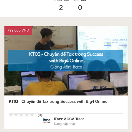
2
0
ACCA
799,000 VND
Google Sheet
Word
MOS
KT03 - Chuyên đề Tax trong Success with Big4 Online
Power BI
(0)
IFace ACCA Tutor
Đang cập nhật