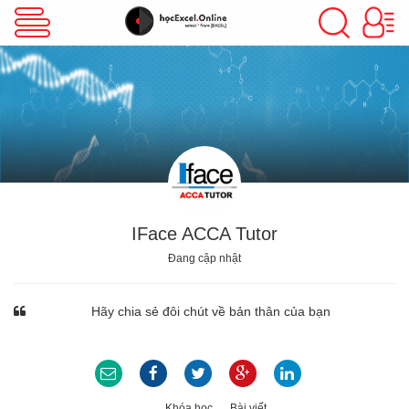
VBA Excel
Excel Cơ Bản
Excel Nâng Cao
IFace ACCA Tutor
Đang cập nhật
Excel Kế Toán
Hãy chia sẻ đôi chút về bản thân của bạn
Powerpoint
Khóa học
Bài viết