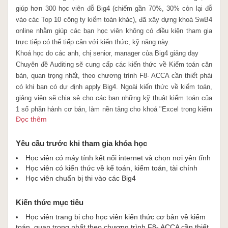
giúp hơn 300 học viên đỗ Big4 (chiếm gần 70%, 30% còn lại đỗ
vào các Top 10 công ty kiểm toán khác), đã xây dựng khoá SwB4
online nhằm giúp các bạn học viên không có điều kiện tham gia
trực tiếp có thể tiếp cận với kiến thức, kỹ năng này.
Khoá học do các anh, chị senior, manager của Big4 giảng dạy
Chuyên đề Auditing sẽ cung cấp các kiến thức về Kiểm toán căn
bản, quan trọng nhất, theo chương trình F8- ACCA cần thiết phải
có khi bạn có dự định apply Big4. Ngoài kiến thức về kiểm toán,
giảng viên sẽ chia sẻ cho các bạn những kỹ thuật kiểm toán của
1 số phần hành cơ bản, làm nền tảng cho khoá "Excel trong kiểm
Đọc thêm
toán" các bạn sẽ được thực hành trực tiếp công việc của 1 kiểm
toán viên. Ngoài ra giảng viên còn còn chia sẻ cho các bạn các kỹ
năng phỏng vấn.
Yêu cầu trước khi tham gia khóa học
Chi tiết các kiến thức sẽ được cover trong chuyên đề Audit
Học viên có máy tính kết nối internet và chọn nơi yên tĩnh
Học viên có kiến thức về kế toán, kiểm toán, tài chính
Học viên chuẩn bị thi vào các Big4
Kiến thức mục tiêu
Học viên trang bị cho học viên kiến thức cơ bản về kiểm
toán, quan trọng nhất theo chương trình F8- ACCA cần thiết