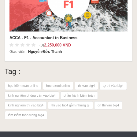
ACCA - F1 - Accountant in Business
2,250,000 VND
(0)
Giáo viên :
Nguyễn Đức Thanh
Tag :
học kiểm toán online
học excel online
thi vào big4
tự thi vào big4
kinh nghiệm phỏng vấn vào big4
phần hành kiếm toán
kinh nghiệm thi vào big4
thi vào big4 gồm những gì
ôn thi vào big4
làm kiểm toán trong big4