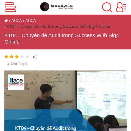
VBA Excel
ACCA
ACCA
KT04 - Chuyên đề Audit trong Success With Big4 Online
Excel Cơ Bản
KT04 - Chuyên đề Audit trong Success With Big4
Online
(0)
Excel Nâng Cao
2 Đánh giá
Excel Kế Toán
Powerpoint