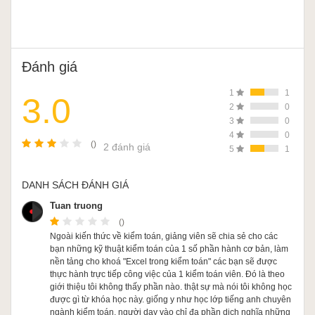
Đánh giá
1
1
3.0
2
0
3
0
4
0
()
2 đánh giá
5
1
DANH SÁCH ĐÁNH GIÁ
Tuan truong
()
Ngoài kiến thức về kiểm toán, giảng viên sẽ chia sẻ cho các
bạn những kỹ thuật kiểm toán của 1 số phần hành cơ bản, làm
nền tảng cho khoá "Excel trong kiểm toán" các bạn sẽ được
thực hành trực tiếp công việc của 1 kiểm toán viên. Đó là theo
giới thiệu tôi không thấy phần nào. thật sự mà nói tôi không học
được gì từ khóa học này. giống y như học lớp tiếng anh chuyên
ngành kiểm toán, người dạy vào chỉ đa phần dịch nghĩa những