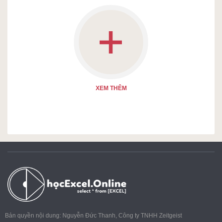
XEM THÊM
Xem thêm
(0.0)
unibee
Đang cập nhật
Bản quyền nội dung: Nguyễn Đức Thanh, Công ty TNHH Zeitgeist