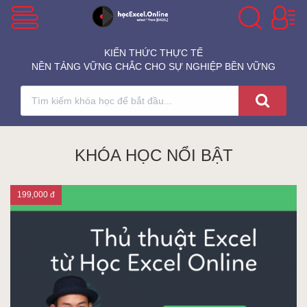
VBA Excel
KIẾN THỨC THỰC TẾ
NỀN TẢNG VỮNG CHẮC CHO SỰ NGHIỆP BỀN VỮNG
Excel Cơ Bản
Excel Nâng Cao
KHÓA HỌC NỔI BẬT
199,000 đ
Excel Kế Toán
Powerpoint