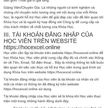
bao gồm Thuế giá trị gia tăng.
ACCA
Giảng Viên/Chuyên Gia: Là những người có kinh nghiệm và
chứng chỉ chuyên môn tương ứng với nội dung của mỗi Khóa
học, là người hỗ trợ Học viên để giải đáp các vấn đề liên quan tới
Khóa học và là người ký hợp đồng với Công ty để cung cấp và
chịu trách nhiệm về chất lượng của Khóa Học.
Google Sheet
III. TÀI KHOẢN ĐĂNG NHẬP CỦA
HỌC VIÊN TRÊN WEBSITE
https://hocexcel.online
Word
Học viên cần lập tài khoản trên website https://hocexcel.online để
học Khóa học, Học viên phải cung cấp đầy đủ và chính xác thông
tin về Tên, Email, Số điện thoại... Đây là những thông tin bắt buộc
liên quan tới việc xác thực và hỗ trợ Học viên trong quá trình sử
MOS
dụng Khóa học trên website https://hocexcel.online.
Tài khoản đăng nhập của Học viên là tài khoản cá nhân và chỉ
một cá nhân có thông tin đã đăng ký trên website
https://hocexcel.online sử dụng.
Power BI
Tài khoản đăng nhập của Học viên sẽ bị khóa khi Học viên thực
hiện một trong những hành động dưới đây: