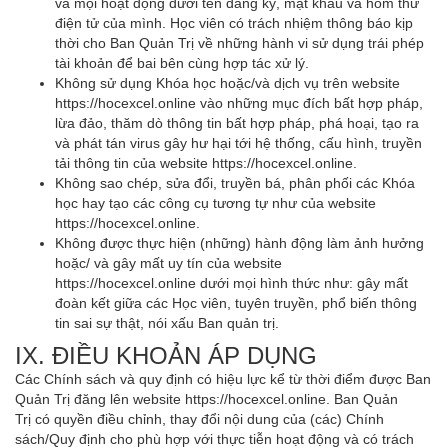
và mọi hoạt động dưới tên đăng ký, mật khẩu và hòm thư
điện tử của mình. Học viên có trách nhiệm thông báo kịp
thời cho Ban Quản Trị về những hành vi sử dụng trái phép
tài khoản để bai bên cùng hợp tác xử lý.
Không sử dụng Khóa học hoặc/và dịch vụ trên website
https://hocexcel.online vào những mục đích bất hợp pháp,
lừa đảo, thăm dò thông tin bất hợp pháp, phá hoại, tạo ra
và phát tán virus gây hư hại tới hệ thống, cấu hình, truyền
tải thông tin của website https://hocexcel.online.
Không sao chép, sửa đổi, truyền bá, phân phối các Khóa
học hay tạo các công cụ tương tự như của website
https://hocexcel.online.
Không được thực hiện (những) hành động làm ảnh hưởng
hoặc/ và gây mất uy tín của website
https://hocexcel.online dưới mọi hình thức như: gây mất
đoàn kết giữa các Học viên, tuyên truyền, phổ biến thông
tin sai sự thật, nói xấu Ban quản trị.
IX. ĐIỀU KHOẢN ÁP DỤNG
Các Chính sách và quy định có hiệu lực kể từ thời điểm được Ban
Quản Trị đăng lên website https://hocexcel.online. Ban Quản
Trị có quyền điều chỉnh, thay đổi nội dung của (các) Chính
sách/Quy định cho phù hợp với thực tiễn hoạt động và có trách