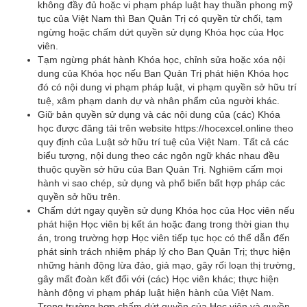
không đầy đủ hoặc vi phạm pháp luật hay thuần phong mỹ
tục của Việt Nam thì Ban Quản Trị có quyền từ chối, tạm
ngừng hoặc chấm dứt quyền sử dụng Khóa học của Học
viên.
Tạm ngừng phát hành Khóa học, chỉnh sửa hoặc xóa nội
dung của Khóa học nếu Ban Quản Trị phát hiện Khóa học
đó có nội dung vi phạm pháp luật, vi phạm quyền sở hữu trí
tuệ, xâm phạm danh dự và nhân phẩm của người khác.
Giữ bản quyền sử dụng và các nội dung của (các) Khóa
học được đăng tải trên website https://hocexcel.online theo
quy định của Luật sở hữu trí tuệ của Việt Nam. Tất cả các
biểu tượng, nội dung theo các ngôn ngữ khác nhau đều
thuộc quyền sở hữu của Ban Quản Trị. Nghiêm cấm mọi
hành vi sao chép, sử dụng và phổ biến bất hợp pháp các
quyền sở hữu trên.
Chấm dứt ngay quyền sử dụng Khóa học của Học viên nếu
phát hiện Học viên bị kết án hoặc đang trong thời gian thụ
án, trong trường hợp Học viên tiếp tục học có thể dẫn đến
phát sinh trách nhiệm pháp lý cho Ban Quản Trị; thực hiện
những hành động lừa đảo, giả mạo, gây rối loạn thị trường,
gây mất đoàn kết đối với (các) Học viên khác; thực hiện
hành động vi phạm pháp luật hiện hành của Việt Nam.
Trong trường hợp chấm dứt quyền của Học viên và quyền