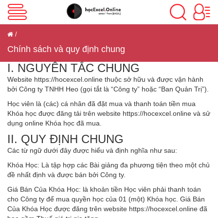
VBA Excel
Chính sách và quy định chung
Excel Cơ Bản
I. NGUYÊN TẮC CHUNG
Website https://hocexcel.online thuộc sở hữu và được vận hành
bởi Công ty TNHH Heo (gọi tắt là “Công ty” hoặc “Ban Quản Trị”).
Excel Nâng Cao
Học viên là (các) cá nhân đã đặt mua và thanh toán tiền mua
Khóa học được đăng tải trên website https://hocexcel.online và sử
dụng online Khóa học đã mua.
II. QUY ĐỊNH CHUNG
Excel Kế Toán
Các từ ngữ dưới đây được hiểu và định nghĩa như sau:
Khóa Học: Là tập hợp các Bài giảng đa phương tiện theo một chủ
đề nhất định và được bán bởi Công ty.
Powerpoint
Giá Bán Của Khóa Học: là khoản tiền Học viên phải thanh toán
cho Công ty để mua quyền học của 01 (một) Khóa học. Giá Bán
Của Khóa Học được đăng trên website https://hocexcel.online đã