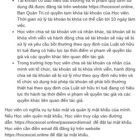
Tài khoản có dấu hiệu bất thường và vi phạm quy định sử
dụng đã được đăng tải trên website https://hocexcel.online,
Ban Quản Trị có quyền tạm khóa tài khoản của Học viên.
Thời gian xử lý tài khoản bị khóa có thể cần tới 10 ngày làm
việc.
Học viên chia sẻ tài khoản với cá nhân khác, tài khoản sẽ bị
khóa vĩnh viễn và hành động chia sẻ tài khoản sẽ này sẽ bị
xử lý và yêu cầu bồi thường theo quy định của Luật sở hữu
trí tuệ đang có hiệu lực tại thời điểm vi phạm về quyền tác
giả và các quyền khác liên quan đến tác giả.
Trong trường hợp học viên chia sẻ tài khoản cá nhân của
mình với tổ chức, tài khoản sẽ bị khóa vĩnh viễn, hành động
chia sẻ tài khoản sẽ bị xử lý như theo quy định nêu trên và
tổ chức sử dụng trái phép tài khoản sẽ phải bồi thường
thiệt hại theo quy định của Luật sở hữu trí tuệ đang có hiệu
lực thi hành tại thời điểm vi phạm về quyền tác giả và các
quyền khác liên quan đến tác giả.
Học viên có nghĩa vụ tự bảo mật và quản lý mật khẩu của mình.
Nếu Học viên quên mật khẩu, Học viên truy cập vào đường
dẫn: https://hocexcel.online/password/email để đặt lại mật khẩu.
Học viên cần điền email đã đăng ký trên website
https://hocexcel.online để đặt lại mật khẩu.