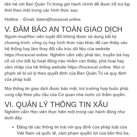
liên hệ với Ban Quản Trị trong giờ hành chính để được hỗ trợ kịp
thời theo một trong các hình thức sau:
Hotline: - Email:
listen@hocexcel.online
V. ĐẢM BẢO AN TOÀN GIAO DỊCH
Người mua/Học viên tuyệt đối không được sử dụng bất kỳ
chương trình, công cụ hay hình thức nào khác để can thiệp vào
hệ thống hay làm thay đổi cấu trúc dữ liệu của website
https://hocexcel.online. Nghiêm cấm việc phát tán, truyền bá hay
cổ vũ cho bất kỳ hoạt động nào nhằm can thiệp, phá hoại hay
xâm nhập của hệ thống website https://hocexcel.online. Mọi vi
phạm sẽ bị xử lý theo quyết định của Ban Quản Trị và quy định
của pháp luật.
Mọi thông tin giao dịch được bảo mật, trừ trường hợp buộc phải
cung cấp theo yêu cầu của Cơ quan nhà nước có thẩm quyền.
VI. QUẢN LÝ THÔNG TIN XẤU
Nghiêm cấm Học viên thực hiện một trong các hành động như
dưới đây:
Đăng tải các thông tin trái với quy định của pháp luật của
Việt Nam và quốc tế, xâm phạm quyền lợi của bên thứ ba,