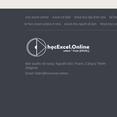
Google Sheet
Word
học excel online
excel cơ bản
khoá học lập trình vba
kế to
tự học excel online ở nhà
excel cho người đi làm
khoá học ex
MOS
Power BI
Bản quyền nội dung: Nguyễn Đức Thanh, Công ty TNHH
Zeitgeist
Email:
listen@hocexcel.online