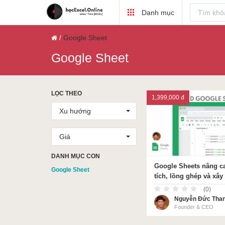
Danh mục
VBA Excel
Excel Cơ Bản
Google Sheet
Google Sheet
LỌC THEO
1,399,000 đ
Excel Nâng Cao
Excel Kế Toán
Xu hướng
Giá
DANH MỤC CON
Google Sheets nâng c
Google Sheet
Powerpoint
tích, lồng ghép và xâ
ACCA
công thức
(0)
Nguyễn Đức Tha
Founder & CEO