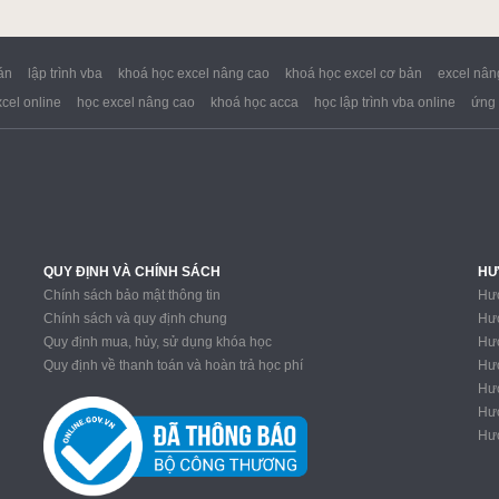
án
lập trình vba
khoá học excel nâng cao
khoá học excel cơ bản
excel nân
cel online
học excel nâng cao
khoá học acca
học lập trình vba online
ứng 
QUY ĐỊNH VÀ CHÍNH SÁCH
HƯ
Chính sách bảo mật thông tin
Hướ
Chính sách và quy định chung
Hướ
Quy định mua, hủy, sử dụng khóa học
Hướ
Quy định về thanh toán và hoàn trả học phí
Hướ
Hướ
Hướ
Hướ