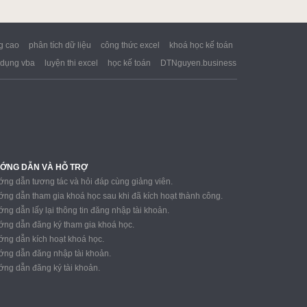
g cao
phân tích dữ liệu
công thức excel
khoá học kế toán
dụng vba
luyện thi excel
học kế toán
DTNguyen.business
ỚNG DẪN VÀ HỖ TRỢ
ng dẫn tương tác và hỏi đáp cùng giảng viên.
ng dẫn tham gia khoá học sau khi đã kích hoạt thành công.
ng dẫn lấy lại thông tin đăng nhập tài khoản.
ng dẫn đăng ký tham gia khoá học.
ng dẫn kích hoạt khoá học.
ng dẫn đăng nhập tài khoản.
ng dẫn đăng ký tài khoản.