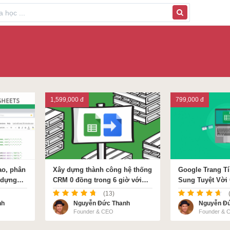
1,599,000 đ
799,000 đ
ao, phân
Xây dựng thành công hệ thống
Google Trang T
y dựng
CRM 0 đồng trong 6 giờ với
Sung Tuyệt Vời
Google Sheet
(13)
nh
Nguyễn Đức Thanh
Nguyễn Đ
Founder & CEO
Founder & 