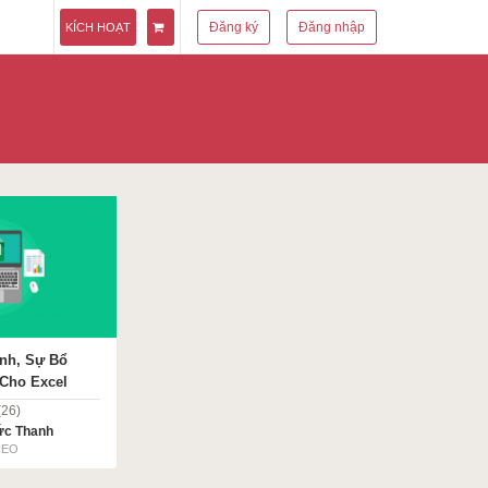
Đăng ký
Đăng nhập
KÍCH HOẠT
ính, Sự Bổ
 Cho Excel
(26)
ức Thanh
CEO