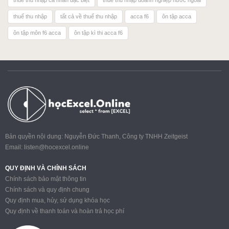
thuế thu nhập cá nhân đặc biệt
thuế thu nhập doanh nghiệp nước ngoài
thuế thu nhập
tất cả về thuế thu nhập
acca f6
ôn tập acca
ôn tập môn f6 acca
ôn tập kì thi acca f6
Bản quyền nội dung: Nguyễn Đức Thanh, Công ty TNHH Zeitgeist
Email:
listen@hocexcel.online
QUY ĐỊNH VÀ CHÍNH SÁCH
Chính sách bảo mật thông tin
Chính sách và quy định chung
Quy định mua, hủy, sử dụng khóa học
Quy định về thanh toán và hoàn trả học phí