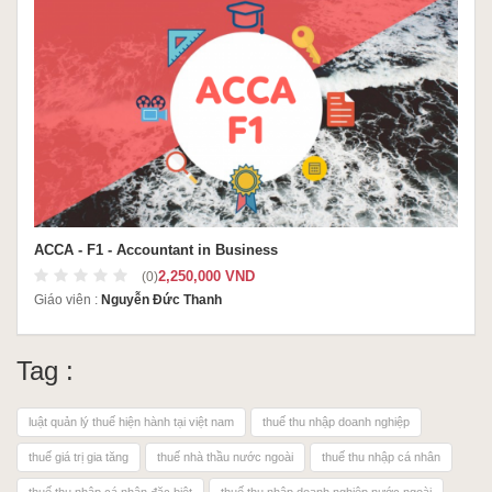
ACCA - F1 - Accountant in Business
2,250,000 VND
(0)
Giáo viên :
Nguyễn Đức Thanh
Tag :
luật quản lý thuế hiện hành tại việt nam
thuế thu nhập doanh nghiệp
thuế giá trị gia tăng
thuế nhà thầu nước ngoài
thuế thu nhập cá nhân