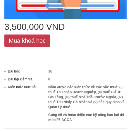
ACCA
3,500,000 VND
Google Sheet
Mua khoá học
Word
Bài học
36
Bài tập kiểm tra
0
MOS
Kiến thức mục tiêu
Nắm được các kiến thức về các sắc thuế: (i)
thuế Thu nhập Doanh Nghiệp, (ii) thuế Giá Trị
Gia Tăng, (iii) thuế Nhà Thầu Nước Ngoài, (iv)
thuế Thu Nhập Cá Nhân và (v) các quy định về
Quản Lý thuế
Power BI
Củng cố và hoàn thiện các kỹ năng làm bài thi
môn F6 ACCA