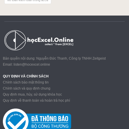
kế toán kiểm toán trong acca
Bản quyền nội dung: Nguyễn Đức Thanh, Công ty TNHH Zeitgeist
Email:
listen@hocexcel.online
QUY ĐỊNH VÀ CHÍNH SÁCH
Chính sách bảo mật thông tin
Chính sách và quy định chung
Quy định mua, hủy, sử dụng khóa học
Quy định về thanh toán và hoàn trả học phí