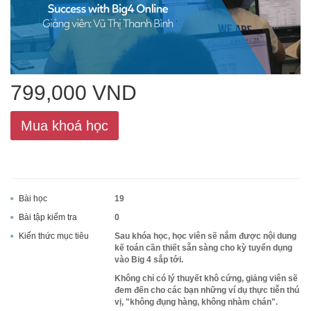
ACCA
Google Sheet
799,000 VND
Mua khoá học
Word
Bài học
19
MOS
Bài tập kiểm tra
0
Kiến thức mục tiêu
Sau khóa học, học viên sẽ nắm được nội dung
kế toán cần thiết sẵn sàng cho kỳ tuyển dụng
vào Big 4 sắp tới.
Power BI
Không chỉ có lý thuyết khô cứng, giảng viên sẽ
đem đến cho các bạn những ví dụ thực tiễn thú
vị, "không đụng hàng, không nhàm chán".