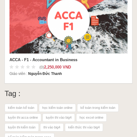
ACCA - F1 - Accountant in Business
2,250,000 VND
(0)
Giáo viên :
Nguyễn Đức Thanh
Tag :
kiểm toán kế toán
học kiểm toán online
kế toán trong kiểm toán
luyện thi acca online
luyện thi vào big4
học excel online
luyện thi kiểm toán
thi vào big4
kiến thức thi vào big4