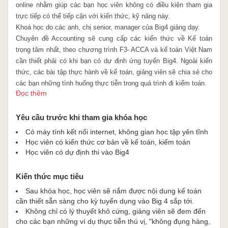
online nhằm giúp các bạn học viên không có điều kiện tham gia
trực tiếp có thể tiếp cận với kiến thức, kỹ năng này.
Khoá học do các anh, chị senior, manager của Big4 giảng dạy.
Chuyên đề Accounting sẽ cung cấp các kiến thức về Kế toán
trọng tâm nhất, theo chương trình F3- ACCA và kế toán Việt Nam
cần thiết phải có khi bạn có dự định ứng tuyển Big4. Ngoài kiến
thức, các bài tập thực hành về kế toán, giảng viên sẽ chia sẻ cho
các bạn những tình huống thực tiễn trong quá trình đi kiểm toán.
Đọc thêm
Chuyên đề Kế toán sẽ bao gồm các kiến thức trọng tâm như sau:
- Các nội dung của chuẩn mực chung.
- Phần hành tiền.
Yêu cầu trước khi tham gia khóa học
- Tài sản cố định và tài sản dài hạn khác.
Có máy tính kết nối internet, không gian học tập yên tĩnh
- Hàng tồn kho giá vốn.
Học viên có kiến thức cơ bản về kế toán, kiểm toán
- Doanh thu và
thu nhập khác.
Học viên có dự định thi vào Big4
Kiến thức mục tiêu
Sau khóa học, học viên sẽ nắm được nội dung kế toán
cần thiết sẵn sàng cho kỳ tuyển dụng vào Big 4 sắp tới.
Không chỉ có lý thuyết khô cứng, giảng viên sẽ đem đến
cho các bạn những ví dụ thực tiễn thú vị, "không đụng hàng,