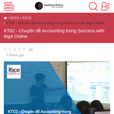
VBA Excel
ACCA
ACCA
KT02 - Chuyên đề Accounting trong Success with Big4 Online
Excel Cơ Bản
KT02 - Chuyên đề Accounting trong Success with
Big4 Online
(0)
Excel Nâng Cao
0 Đánh giá
Excel Kế Toán
Powerpoint