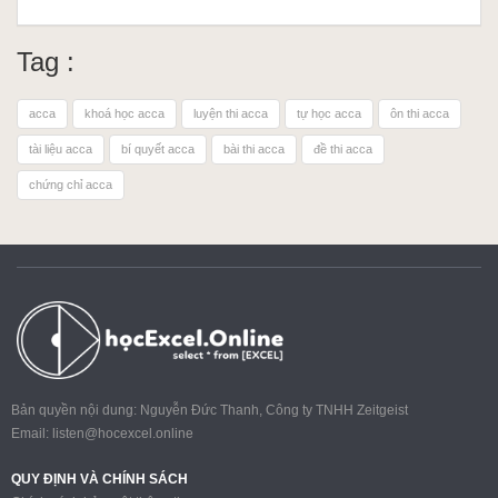
Tag :
acca
khoá học acca
luyện thi acca
tự học acca
ôn thi acca
tài liệu acca
bí quyết acca
bài thi acca
đề thi acca
chứng chỉ acca
Bản quyền nội dung: Nguyễn Đức Thanh, Công ty TNHH Zeitgeist
Email:
listen@hocexcel.online
QUY ĐỊNH VÀ CHÍNH SÁCH