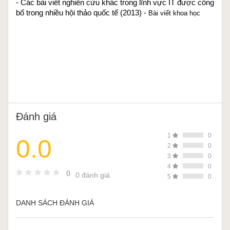
- Các bài viết nghiên cứu khác trong lĩnh vực IT được công 
bố trong nhiều hội thảo quốc tế (2013) - 
Bài viết khoa học
Đánh giá
1
0
0.0
2
0
3
0
4
0
()
0 đánh giá
5
0
DANH SÁCH ĐÁNH GIÁ