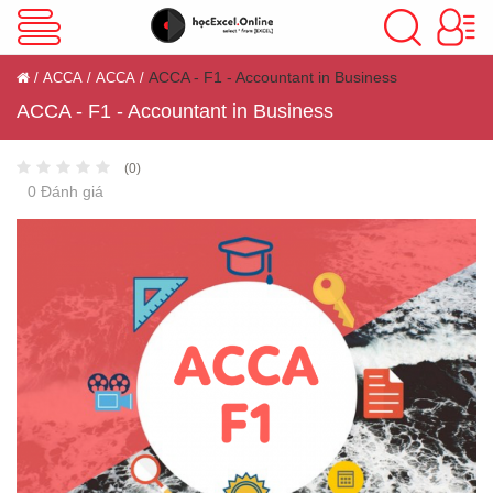
VBA Excel
ACCA - F1 - Accountant in Business
ACCA
ACCA
ACCA - F1 - Accountant in Business
Excel Cơ Bản
(0)
0 Đánh giá
Excel Nâng Cao
Excel Kế Toán
Powerpoint