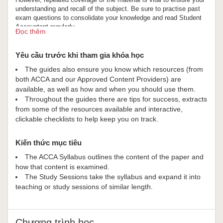
understanding and recall of the subject. Be sure to practise past
exam questions to consolidate your knowledge and read Student
Accountant regularly.
Đọc thêm
From 26 February 2014 ACCA has introduced an improved student
experience for all exams available by CBE. Use the specimen
exam available via the link on the right hand side of this page to
Yêu cầu trước khi tham gia khóa học
familiarise yourself with the style and layout of the exam.
The guides also ensure you know which resources (from
both ACCA and our Approved Content Providers) are
available, as well as how and when you should use them.
Throughout the guides there are tips for success, extracts
from some of the resources available and interactive,
clickable checklists to help keep you on track.
Kiến thức mục tiêu
The ACCA Syllabus outlines the content of the paper and
how that content is examined.
The Study Sessions take the syllabus and expand it into
teaching or study sessions of similar length.
Chương trình học