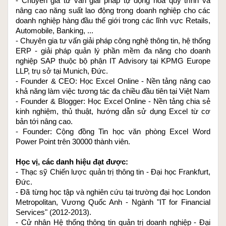
- Chuyên gia tư vấn giải pháp tự động hóa quy trình và 
nâng cao năng suất lao động trong doanh nghiệp cho các 
doanh nghiệp hàng đầu thế giới trong các lĩnh vực Retails, 
Automobile, Banking, ...
- Chuyên gia tư vấn giải pháp công nghệ thông tin, hệ thống 
ERP - giải pháp quản lý phần mềm đa năng cho doanh 
nghiệp SAP thuộc bộ phận IT Advisory tại KPMG Europe 
LLP, trụ sở tại Munich, Đức.
- Founder & CEO: 
Học Excel Online
 - Nền tảng nâng cao 
khả năng làm việc tương tác đa chiều đầu tiên tại Việt Nam
- Founder & Blogger: 
Học Excel Online
 - Nền tảng chia sẻ 
kinh nghiệm, thủ thuật, hướng dẫn sử dụng Excel từ cơ 
bản tới nâng cao.
- Founder: Cộng đồng 
Tin học văn phòng Excel Word 
Power Point
 trên 30000 thành viên.
Học vị, các danh hiệu đạt được:
- Thạc sỹ Chiến lược quản trị thông tin - Đại học Frankfurt, 
Đức.
- Đã từng học tập và nghiên cứu tại trường đại học London 
Metropolitan, Vương Quốc Anh - Ngành "IT for Financial 
Services" (2012-2013).
- Cử nhân Hệ thống thông tin quản trị doanh nghiệp - Đại 