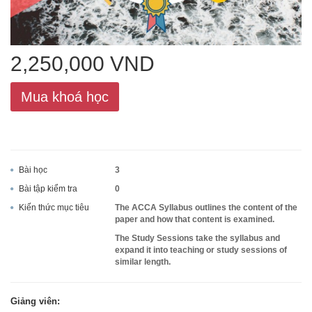
ACCA
2,250,000 VND
Google Sheet
Mua khoá học
Word
Bài học
3
Bài tập kiểm tra
0
MOS
Kiến thức mục tiêu
The ACCA Syllabus outlines the content of the
paper and how that content is examined.
The Study Sessions take the syllabus and
expand it into teaching or study sessions of
similar length.
Power BI
Giảng viên: