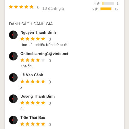
4
1
()
13 đánh giá
5
12
DANH SÁCH ĐÁNH GIÁ
Nguyễn Thanh Bình
()
Học thêm nhiều kiến thức mới
Onlinelearning1@vinid.net
()
Khá ổn.
Lê Văn Cảnh
()
x
Dương Thanh Bình
()
ổn
Trần Thái Bảo
()