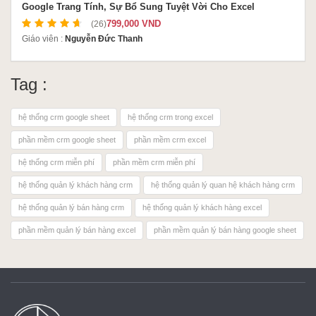
Google Trang Tính, Sự Bổ Sung Tuyệt Vời Cho Excel
799,000 VND
(26)
Giáo viên :
Nguyễn Đức Thanh
Tag :
hệ thống crm google sheet
hệ thống crm trong excel
phần mềm crm google sheet
phần mềm crm excel
hệ thống crm miễn phí
phần mềm crm miễn phí
hệ thống quản lý khách hàng crm
hệ thống quản lý quan hệ khách hàng crm
hệ thống quản lý bán hàng crm
hệ thống quản lý khách hàng excel
phần mềm quản lý bán hàng excel
phần mềm quản lý bán hàng google sheet