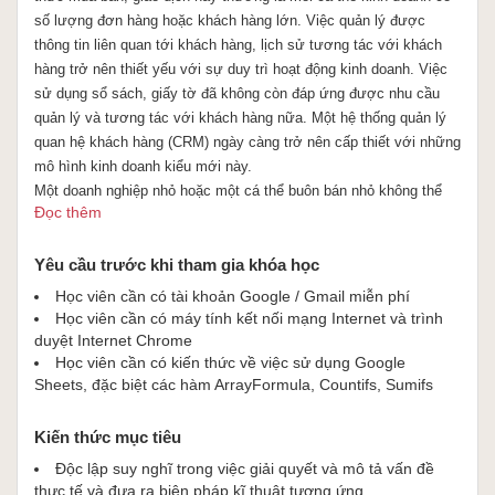
số lượng đơn hàng hoặc khách hàng lớn. Việc quản lý được
thông tin liên quan tới khách hàng, lịch sử tương tác với khách
hàng trở nên thiết yếu với sự duy trì hoạt động kinh doanh. Việc
sử dụng sổ sách, giấy tờ đã không còn đáp ứng được nhu cầu
quản lý và tương tác với khách hàng nữa. Một hệ thống quản lý
quan hệ khách hàng (CRM) ngày càng trở nên cấp thiết với những
mô hình kinh doanh kiểu mới này.
Một doanh nghiệp nhỏ hoặc một cá thể buôn bán nhỏ không thể
Đọc thêm
có đủ tiềm lực tài chính để có thể trang bị cho công ty mình một
hệ thống CRM chuyên nghiệp với mức chi phí sử dụng hàng
tháng quá lớn. Hơn nữa, những hệ thống CRM dựng sẵn chưa
Yêu cầu trước khi tham gia khóa học
chắc đã đáp ứng được nhu cầu riêng biệt của nhóm đối tượng
Học viên cần có tài khoản Google / Gmail miễn phí
này, việc chỉnh sửa và thay đổi hệ thống CRM dựng sẵn cho phù
Học viên cần có máy tính kết nối mạng Internet và trình
hợp đòi hỏi nhiều chuyên môn, thời gian, con người và kinh phí ...
duyệt Internet Chrome
là những thứ mà doanh nghiệp nhỏ hạn chế.
Học viên cần có kiến thức về việc sử dụng Google
Sheets, đặc biệt các hàm ArrayFormula, Countifs, Sumifs
Khoá học này được thiết kế và ra đời với mục đích hỗ trợ cho
các doanh nghiệp nhỏ, các cá thể kinh doanh có cái nhìn cơ bản
và chi tiết nhất về một hệ thống CRM đủ để phục vụ cho nhu cầu
Kiến thức mục tiêu
đơn giản mà vẫn đảm bảo được luồng thông tin xuyên suốt giúp
Độc lập suy nghĩ trong việc giải quyết và mô tả vấn đề
doanh nghiệp quản lý và mang lại những ảnh hưởng tốt tới hoạt
thực tế và đưa ra biện pháp kĩ thuật tương ứng