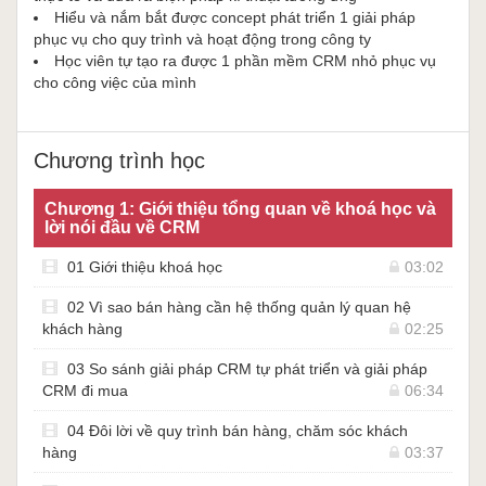
động kinh doanh và các giao dịch với khách hàng.
Hiểu và nắm bắt được concept phát triển 1 giải pháp
Khoá học
Xây dựng thành công hệ thống CRM 0 đồng trong 6
phục vụ cho quy trình và hoạt động trong công ty
giờ với Google Sheet
được xây dựng trên nền tảng Google
Học viên tự tạo ra được 1 phần mềm CRM nhỏ phục vụ
cho công việc của mình
Trang Tính miễn phí, dễ sử dụng.
Yêu cầu kiến thức từ học viên trước khi tham gia khóa học
Để có thể theo dõi khoá học 1 cách dễ dàng và hiệu quả nhất,
người học cần có sẵn kiến thức về Google Sheet, đặc biệt là các
Chương trình học
hàm ArrayFormula, Sumifs, Countifs được hướng dẫn trong khóa
học:
Chương 1: Giới thiệu tổng quan về khoá học và
Google Trang Tính - Sự bổ sung tuyệt với cho Excel
lời nói đầu về CRM
01 Giới thiệu khoá học
03:02
02 Vì sao bán hàng cần hệ thống quản lý quan hệ
khách hàng
02:25
03 So sánh giải pháp CRM tự phát triển và giải pháp
CRM đi mua
06:34
04 Đôi lời về quy trình bán hàng, chăm sóc khách
hàng
03:37