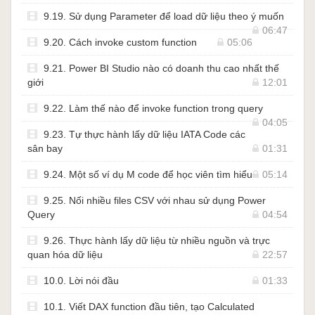
9.19. Sử dụng Parameter để load dữ liệu theo ý muốn
06:47
9.20. Cách invoke custom function
05:06
9.21. Power BI Studio nào có doanh thu cao nhất thế
giới
12:01
9.22. Làm thế nào để invoke function trong query
04:05
9.23. Tự thực hành lấy dữ liệu IATA Code các
sân bay
01:31
9.24. Một số ví dụ M code để học viên tìm hiểu
05:14
9.25. Nối nhiều files CSV với nhau sử dụng Power
Query
04:54
9.26. Thực hành lấy dữ liệu từ nhiều nguồn và trực
quan hóa dữ liệu
22:57
10.0. Lời nói đầu
01:33
10.1. Viết DAX function đầu tiên, tạo Calculated