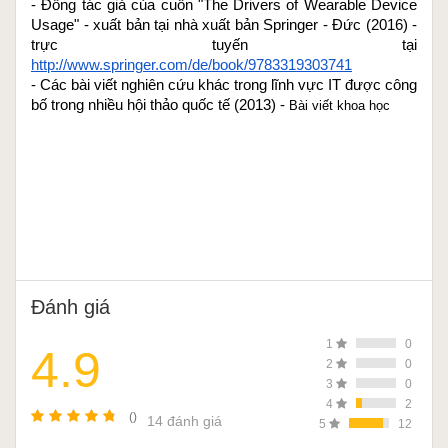
- Đồng tác giả của cuốn "The Drivers of Wearable Device 
Usage" - xuất bản tại nhà xuất bản Springer - Đức (2016) - 
trực tuyến tại 
http://www.springer.com/de/book/9783319303741
- Các bài viết nghiên cứu khác trong lĩnh vực IT được công 
bố trong nhiều hội thảo quốc tế (2013) - 
Bài viết khoa học
Đánh giá
1
0
4.9
2
0
3
0
4
2
()
14 đánh giá
5
12