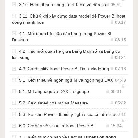
3.10. Hoàn thành bảng Fact Table về dân số
05:59
3.11. Chú ý khi xây dựng data model để Power BI hoạt
động nhanh hơn
03:17
4.1. Mối quan hệ giữa các bảng trong Power BI
Desktop
08:15
4.2. Tạo mối quan hệ giữa bảng Dân số và bảng dữ
liệu vùng
03:24
4.3. Cardinality trong Power BI Data Modelling
07:16
5.1. Giới thiệu về ngôn ngữ M và ngôn ngữ DAX
04:43
5.1. M Language và DAX Language
05:31
5.2. Calculated column và Measure
05:42
5.3. Nói cho Power BI biết ý nghĩa của cột dữ liệu
02:11
6.0. Cơ bản về visual ở trong Power BI
15:34
7.0. Kiến thức cơ bản về Fact và Dimension trong