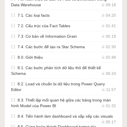
Data Warehouse
09:18
7.1. Các loại facts
04:25
7.2. Cấu trúc của Fact Tables
01:41
7.3. Cơ bản về Information Grain
05:19
7.4. Các bước để tạo ra Star Schema
02:30
8.0. Giới thiệu
02:48
8.1. Các bước phân tích dữ liệu thô để thiết kế
Schema
06:24
8.2. Load và chuẩn bị dữ liệu trong Power Query
Editor
11:57
8.3. Thiết lập mối quan hệ giữa các bảng trong màn
hình Model của Power BI
01:32
8.4. Tiến hành làm dashboard và sắp xếp các visuals
05:17
8.5. Cùng hoàn thành Dashboard tương tác