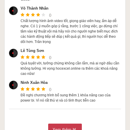
Võ Thành Nhân
()
Chất lượng hình ảnh video tốt, giọng giáo viên hay, ấm áp dễ
nghe. Có 1 ý muốn góp ý rằng, trước 1 công việc, gv đừng chí
tâm vào kỹ thuật vội mà hãy nói cho người nghe biết mục đích
các hành động tiếp sẽ đúp j kết quả gì, thì người học dễ theo
dõi hơn. Trân trọng
Lê Tùng Sơn
()
Quá tuyệt vời, tưởng chừng không cần lắm, mà ai ngờ đâu cần
không tưởng. Hi vọng hocexcel.online ra thêm các khoá nâng
cao nữa!
Ninh Xuân Hòa
()
Đề nghị chương trình bổ sung thêm 1 khóa nâng cao của
power bi. Vì nó rất thú vị và có tính thực tiễn cao
Xem thêm