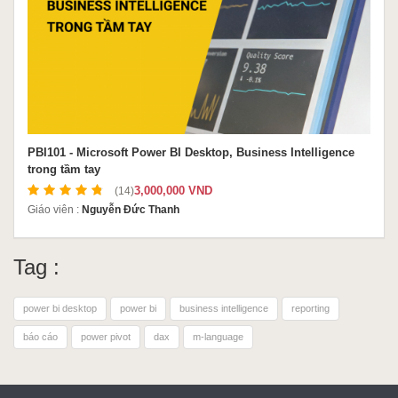
PBI101 - Microsoft Power BI Desktop, Business Intelligence
trong tầm tay
3,000,000 VND
(14)
Giáo viên :
Nguyễn Đức Thanh
Tag :
power bi desktop
power bi
business intelligence
reporting
báo cáo
power pivot
dax
m-language