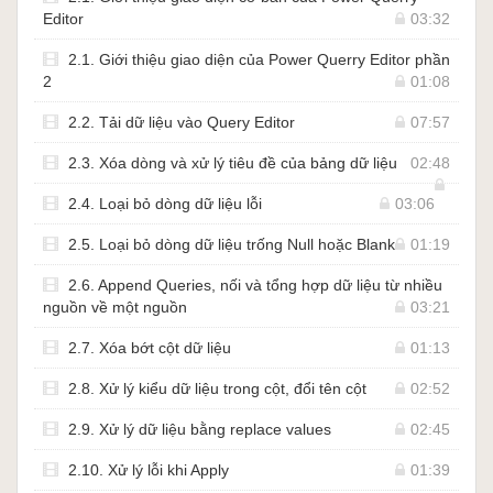
(ngôn ngữ DAX). Bạn sẽ sử dụng toàn bộ kiến thức cơ bản học
Editor
03:32
được trong khoá học để tự mình xây dựng quy trình xử lý từ dữ
2.1. Giới thiệu giao diện của Power Querry Editor phần
liệu thô, cho tới xây dựng mô hình dữ liệu, xử lý dữ liệu, định
2
01:08
nghĩa các Measures quan trọng với business của bạn sau đó trực
quan hoá toàn bộ dữ liệu nhanh chóng dưới dạng Dashboard với
2.2. Tải dữ liệu vào Query Editor
07:57
dữ liệu động. Tất cả sẽ trong tầm tay của bạn, hãy tham gia khoá
học PBI101 - Microsoft Power BI Desktop, Business Intelligence
2.3. Xóa dòng và xử lý tiêu đề của bảng dữ liệu
02:48
trong tầm tay cùng với Học Excel Online.
2.4. Loại bỏ dòng dữ liệu lỗi
03:06
2.5. Loại bỏ dòng dữ liệu trống Null hoặc Blank
01:19
2.6. Append Queries, nối và tổng hợp dữ liệu từ nhiều
nguồn về một nguồn
03:21
2.7. Xóa bớt cột dữ liệu
01:13
2.8. Xử lý kiểu dữ liệu trong cột, đổi tên cột
02:52
2.9. Xử lý dữ liệu bằng replace values
02:45
2.10. Xử lý lỗi khi Apply
01:39