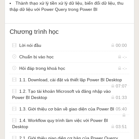
Thành thạo xử lý tiền xử lý dữ liệu, biến đổi dữ liệu, thu
thập dữ liệu với Power Query trong Power BI
Chương trình học
Lời nói đầu
00:00
Chuẩn bị vào học
-:-
Hỏi đáp trong khoá học
-:-
1.1. Download, cài đặt và thiết lập Power BI Desktop
07:07
Khoá học PBI101 - Microsoft Power BI Desktop, Business
1.2. Tạo tài khoản Microsoft và đăng nhập vào
Intelligence trong tầm tay sẽ cung cấp cho các bạn những kiến
Power BI Desktop
01:33
thức nền tảng ban đầu về lý thuyết Data Warehouse (Nhà kho dữ
1.3. Giới thiệu cơ bản về giao diện của Power BI
05:40
liệu), xây dựng mô hình dữ liệu (Data Modelling), thực hiện mô
hình ngôi sao trong cơ sở dữ liệu (Star Schema), kiến thức cơ
1.4. Workflow quy trình làm việc với Power BI
bản về giao diện làm việc của Power BI Desktop, kiến thức cơ
Desktop
03:51
bản về ngôn ngữ xử lý dữ liệu của Power Query (ngôn ngữ M),
kiến thức cơ bản về ngôn ngữ phân tích dữ liệu của Power BI
2.1. Giới thiệu giao diện cơ bản của Power Querry