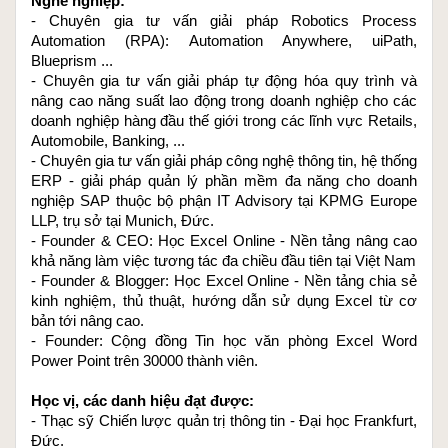
Nghề nghiệp: 
- Chuyên gia tư vấn giải pháp Robotics Process 
Automation (RPA): Automation Anywhere, uiPath, 
Blueprism ...
- Chuyên gia tư vấn giải pháp tự động hóa quy trình và 
nâng cao năng suất lao động trong doanh nghiệp cho các 
doanh nghiệp hàng đầu thế giới trong các lĩnh vực Retails, 
Automobile, Banking, ...
- Chuyên gia tư vấn giải pháp công nghệ thông tin, hệ thống 
ERP - giải pháp quản lý phần mềm đa năng cho doanh 
nghiệp SAP thuộc bộ phận IT Advisory tại KPMG Europe 
LLP, trụ sở tại Munich, Đức.
- Founder & CEO: 
Học Excel Online
 - Nền tảng nâng cao 
khả năng làm việc tương tác đa chiều đầu tiên tại Việt Nam
- Founder & Blogger: 
Học Excel Online
 - Nền tảng chia sẻ 
kinh nghiệm, thủ thuật, hướng dẫn sử dụng Excel từ cơ 
bản tới nâng cao.
- Founder: Cộng đồng 
Tin học văn phòng Excel Word 
Power Point
 trên 30000 thành viên.
Học vị, các danh hiệu đạt được:
- Thạc sỹ Chiến lược quản trị thông tin - Đại học Frankfurt, 
Đức.