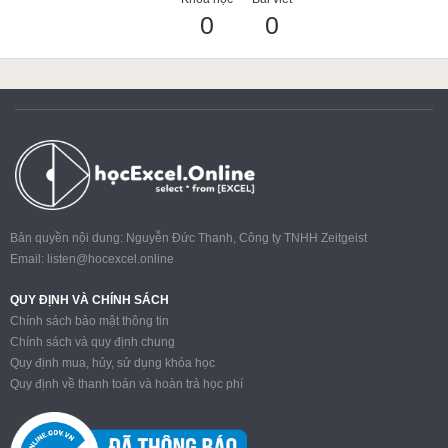
0
0
ACCA
Google Sheet
Word
Bản quyền nội dung: Nguyễn Đức Thanh, Công ty TNHH Zeitgeist
Email:
listen@hocexcel.online
MOS
QUY ĐỊNH VÀ CHÍNH SÁCH
Chính sách bảo mật thông tin
Chính sách và quy định chung
Quy định mua, hủy, sử dụng khóa học
Power BI
Quy định về thanh toán và hoàn trả học phí