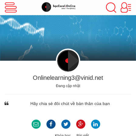
VBA Excel
Excel Cơ Bản
Excel Nâng Cao
Onlinelearning3@vinid.net
Đang cập nhật
Excel Kế Toán
Hãy chia sẻ đôi chút về bản thân của bạn
Powerpoint
Khóa học
Bài viết