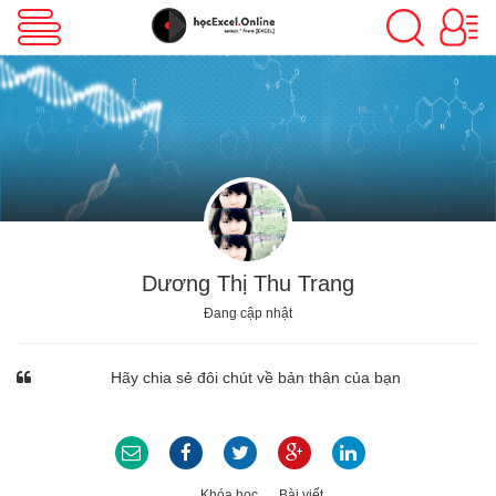
VBA Excel
Excel Cơ Bản
Excel Nâng Cao
Dương Thị Thu Trang
Đang cập nhật
Excel Kế Toán
Hãy chia sẻ đôi chút về bản thân của bạn
Powerpoint
Khóa học
Bài viết