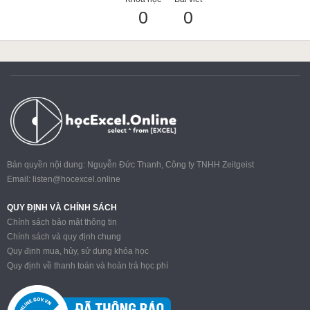
0
0
ACCA
Google Sheet
Word
Bản quyền nội dung: Nguyễn Đức Thanh, Công ty TNHH Zeitgeist
Email:
listen@hocexcel.online
MOS
QUY ĐỊNH VÀ CHÍNH SÁCH
Chính sách bảo mật thông tin
Chính sách và quy định chung
Quy định mua, hủy, sử dụng khóa học
Power BI
Quy định về thanh toán và hoàn trả học phí