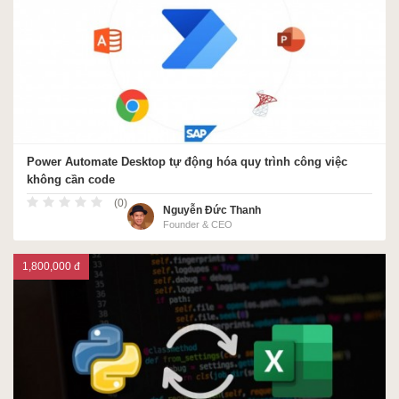
ACCA
Google Sheet
Power Automate Desktop tự động hóa quy trình công việc
không cần code
Word
(0)
Nguyễn Đức Thanh
Founder & CEO
MOS
1,800,000 đ
Power BI