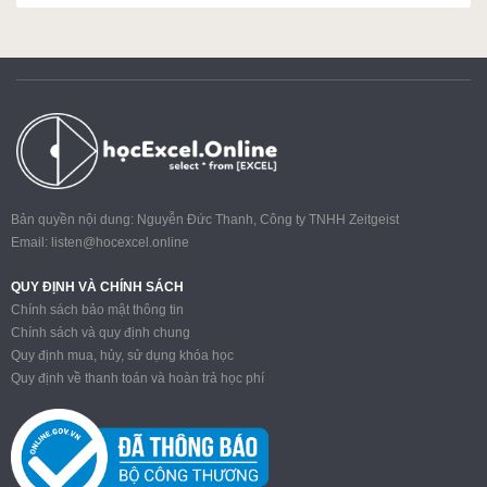
Bản quyền nội dung: Nguyễn Đức Thanh, Công ty TNHH Zeitgeist
Email:
listen@hocexcel.online
QUY ĐỊNH VÀ CHÍNH SÁCH
Chính sách bảo mật thông tin
Chính sách và quy định chung
Quy định mua, hủy, sử dụng khóa học
Quy định về thanh toán và hoàn trả học phí