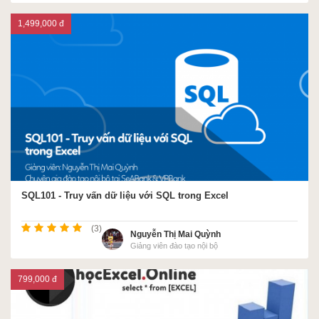
1,499,000 đ
SQL101 - Truy vấn dữ liệu với SQL trong Excel
(3)
Nguyễn Thị Mai Quỳnh
Giảng viên đào tạo nội bộ
799,000 đ