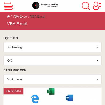
VBA Excel
VBA Excel
VBA Excel
VBA Excel
Excel Cơ Bản
LỌC THEO
Xu hướng
Excel Nâng Cao
Giá
Excel Kế Toán
DANH MỤC CON
VBA Excel
Powerpoint
1,699,000 đ