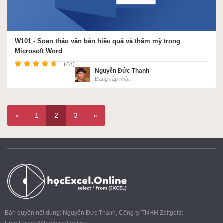
W101 - Soạn thảo văn bản hiệu quả và thẩm mỹ trong
Microsoft Word
(48)
Nguyễn Đức Thanh
Đang cập nhật
«
1
2
3
»
Bản quyền nội dung: Nguyễn Đức Thanh, Công ty TNHH Zeitgeist
Email:
listen@hocexcel.online