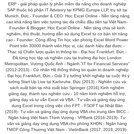
ERP - giải pháp quản lý phần mềm đa năng cho doanh nghiệp
ACCA
SAP thuộc bộ phận IT Advisory tại KPMG Europe LLP, trụ sở tại
Munich, Đức.- Founder & CEO: Học Excel Online - Nền tảng nâng
cao khả năng làm việc tương tác đa chiều đầu tiên tại Việt Nam-
Founder & Blogger: Học Excel Online - Nền tảng chia sẻ kinh
nghiệm, thủ thuật, hướng dẫn sử dụng Excel từ cơ bản tới nâng
Google Sheet
cao.- Founder: Cộng đồng Tin học văn phòng Excel Word Power
Point trên 30000 thành viên.Học vị, các danh hiệu đạt được:-
Thạc sỹ Chiến lược quản trị thông tin - Đại học Frankfurt, Đức.-
Đã từng học tập và nghiên cứu tại trường đại học London
Word
Metropolitan, Vương Quốc Anh - Ngành "IT for Financial Services"
(2012-2013).- Cử nhân Hệ thống thông tin quản trị doanh nghiệp
- Đại học Frankfurt, Đức.- Giải 3 ý tưởng khởi nghiệp tại cuộc thi ý
tưởng Start Up Live tại Karlsruhe, Đức (2013).- Nghiên cứu và
sách xuất bản tại nhà xuất bản Springer (2016).Kinh nghiệm
MOS
giảng dạy, thành tựu nghiên cứu:- 10 năm kinh nghiệm hỗ trợ,
giảng dạy và tư vấn Excel và VBA.- Tư vấn và giảng dạy ứng
dụng Excel trong công việc cho FPT - FSOFT tại Nhật Bản
(2019)- Tư vấn và giảng dạy ứng dụng VBA cho trung tâm BICC -
Power BI
Ngân hàng Việt Nam Thịnh Vượng - VPBank (2016-2019)- Tư
vấn và giảng dạy ứng dụng VBA cho phòng KHDN - Ngân hàng
TMCP Công Thương Việt Nam - VietinBank (2017, 2018, 2019)-