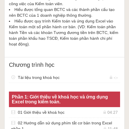
hướng dẫn học viên một cái nhìn tổng quát về Báo cáo tài
công việc của Kiểm toán viên.
chính và sẽ được tiếp xúc với góc nhìn mới với tư duy của
Hiểu được tổng quan BCTC và các thành phần cấu tạo
Kiểm toán. Sau khi học xong, học viên sẽ:
nên BCTC của 1 doanh nghiệp thông thường.
- Hiểu được tổng quan
Hiểu được quy trình Kiểm toán và ứng dụng Excel vào
BCTC và các thành phần cấu tạo nên
Kiểm toán một số phần hành cơ bản. (VD: Kiểm toán phần
BCTC của 1 doanh nghiệp thông thường.
hành Tiền và các khoản Tương đương tiền trên BCTC, kiểm
- Biết được tổng quan
về Excel, một số phím tắt và những hàm
toán phần khấu hao TSCĐ, Kiểm toán phần hành chi phí
cơ bản nhưng rất cần thiết trong Excel.
hoạt động).
- Hiểu được quy trình Kiểm toán và ứng dụng Excel vào
Kiểm toán một số phần hành cơ bản. (VD: Kiểm toán phần
hành Tiền và các khoản Tương đương tiền trên BCTC, kiểm
toán phần khấu hao TSCĐ, Kiểm toán phần hành chi phí
Chương trình học
hoạt động).
Tài liệu trong khoá học
-:-
Phần 1: Giới thiệu về khoá học và ứng dụng
Excel trong kiểm toán.
01 Giới thiệu về khoá học
04:27
02 Hướng dẫn sử dụng phím tắt cơ bản trong Excel
phần 1
11:48