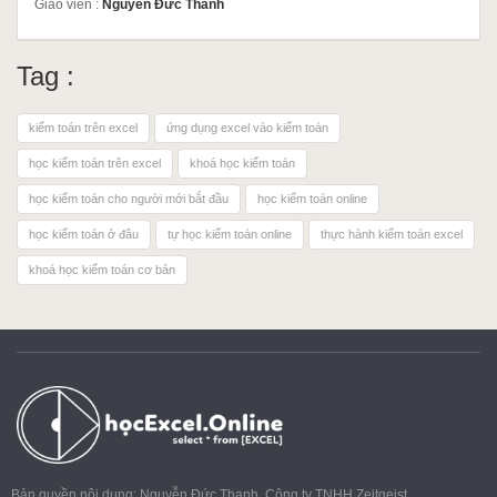
Giáo viên :
Nguyễn Đức Thanh
Tag :
kiểm toán trên excel
ứng dụng excel vào kiểm toán
học kiểm toán trên excel
khoá học kiểm toán
học kiểm toán cho người mới bắt đầu
học kiểm toán online
học kiểm toán ở đâu
tự học kiểm toán online
thực hành kiểm toán excel
khoá học kiểm toán cơ bản
Bản quyền nội dung: Nguyễn Đức Thanh, Công ty TNHH Zeitgeist