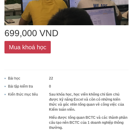
ACCA
699,000 VND
Google Sheet
Mua khoá học
Word
Bài học
22
Bài tập kiểm tra
0
MOS
Kiến thức mục tiêu
Sau khóa học, học viên không chỉ làm chủ
được kỹ năng Excel và còn có những kiến
thức và góc nhìn tổng quan về công việc của
Kiểm toán viên.
Power BI
Hiểu được tổng quan BCTC và các thành phần
cấu tạo nên BCTC của 1 doanh nghiệp thông
thường.