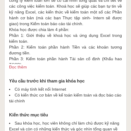
công ty kiểm toán lớn sẽ có cái nhìn tổng quát và chi tiết về
các công việc kiểm toán. Khoá học sẽ giúp các bạn tự tin về
kỹ năng Excel, các kiến thức về kiểm toán một số các Phần
hành cơ bản (mà các bạn Thực tập sinh- Intern sẽ được
giao) trong Kiểm toán báo cáo tài chính.
Khóa học được chia làm 4 phần:
Phần 1: Giới thiệu về khoá học và ứng dụng Excel trong
kiểm toán.
Phần 2: Kiểm toán phần hành Tiền và các khoản tương
đương tiền.
Phần 3: Kiểm toán phần hành Tài sản cố định (Khấu hao
TSCĐ).
Đọc thêm
Phần 4: Kiểm toán phần hành chi phí hoạt động.
Học viên sẽ được hướng dẫn thông qua những số liệu, sổ
Yêu cầu trước khi tham gia khóa học
sách thực tế và Giảng viên cũng sẽ cung cấp những tài liệu
để học viên có thể tự thực hành ở nhà. Học viên chỉ cần làm
Có máy tính kết nối Internet
theo những thao tác của Giảng viên và ứng dụng được
Có kiến thức cơ bản về kế toán kiểm toán và đọc báo cáo
những thao tác đó là đã có thể nắm được các quy trình Kiểm
tài chính
toán các phần hành cơ bản đồng thời kỹ năng xử lý số liệu
trong excel cũng sẽ nâng lên đáng kể. Học viên còn được
Kiến thức mục tiêu
tham gia một diễn đàn đặc biệt mà chỉ dành cho học viên
của lớp, nơi có thể giải đáp những thắc mắc, khó khăn và sẽ
Sau khóa học, học viên không chỉ làm chủ được kỹ năng
nhận được sự tư vấn nhiệt tình từ Giảng viên. Khóa học sẽ
Excel và còn có những kiến thức và góc nhìn tổng quan về