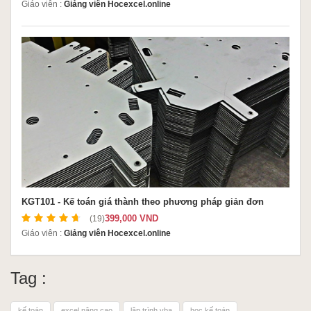
Giáo viên :
Giảng viên Hocexcel.online
KGT101 - Kế toán giá thành theo phương pháp giản đơn
399,000 VND
(19)
Giáo viên :
Giảng viên Hocexcel.online
Tag :
kế toán
excel nâng cao
lập trình vba
học kế toán