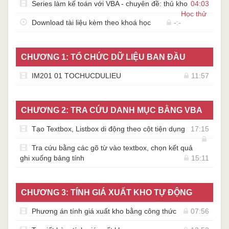
Series làm kế toán với VBA - chuyên đề: thủ kho
04:03
Học thử
Download tài liệu kèm theo khoá học
-:-
CHƯƠNG 1: TỔ CHỨC DỮ LIỆU BAN ĐẦU
IM201 01 TOCHUCDULIEU
11:57
CHƯƠNG 2: TRA CỨU DANH MỤC BẰNG VBA
Tạo Textbox, Listbox di động theo cột tiện dụng
17:15
Tra cứu bằng các gõ từ vào textbox, chọn kết quả
ghi xuống bảng tính
15:11
CHƯƠNG 3: TÍNH GIÁ XUẤT KHO TỰ ĐỘNG
Phương án tính giá xuất kho bằng công thức
07:56