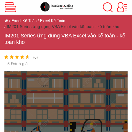
VBA Excel
Excel Kế Toán
Excel Kế Toán
IM201 Series ứng dụng VBA Excel vào kế toán - kế toán kho
Excel Cơ Bản
IM201 Series ứng dụng VBA Excel vào kế toán - kế
toán kho
(0)
Excel Nâng Cao
5 Đánh giá
Excel Kế Toán
Powerpoint