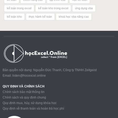
kế toán trong excel
kế toán kho trong excel
ứng dụng vba
kế toán kho
thực hành kế toán
khoá học vba nâng cao
Bản quyền nội dung: Nguyễn Đức Thanh, Công ty TNHH Zeitgeist
Email:
listen@hocexcel.online
QUY ĐỊNH VÀ CHÍNH SÁCH
Chính sách bảo mật thông tin
Chính sách và quy định chung
Quy định mua, hủy, sử dụng khóa học
Quy định về thanh toán và hoàn trả học phí