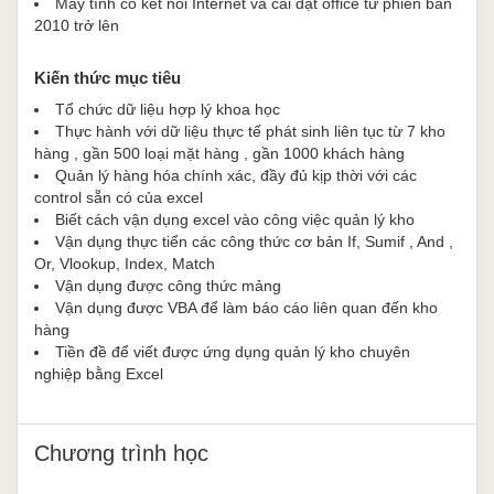
Máy tính có kết nối Internet và cài đặt office từ phiên bản
2010 trở lên
Kiến thức mục tiêu
Tổ chức dữ liệu hợp lý khoa học
Thực hành với dữ liệu thực tế phát sinh liên tục từ 7 kho
hàng , gần 500 loại mặt hàng , gần 1000 khách hàng
Quản lý hàng hóa chính xác, đầy đủ kịp thời với các
control sẵn có của excel
Biết cách vận dụng excel vào công việc quản lý kho
Vận dụng thực tiển các công thức cơ bản If, Sumif , And ,
Or, Vlookup, Index, Match
Vận dụng được công thức mảng
Vận dụng được VBA để làm báo cáo liên quan đến kho
hàng
Tiền đề để viết được ứng dụng quản lý kho chuyên
nghiệp bằng Excel
Chương trình học