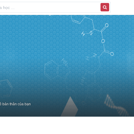
về bản thân của bạn