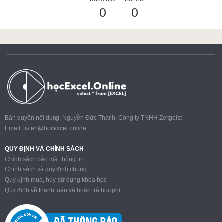
0
0
ACCA
Google Sheet
Word
Bản quyền nội dung: Nguyễn Đức Thanh, Công ty TNHH Zeitgeist
Email:
listen@hocexcel.online
MOS
QUY ĐỊNH VÀ CHÍNH SÁCH
Chính sách bảo mật thông tin
Chính sách và quy định chung
Quy định mua, hủy, sử dụng khóa học
Power BI
Quy định về thanh toán và hoàn trả học phí