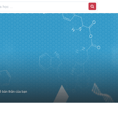
về bản thân của bạn