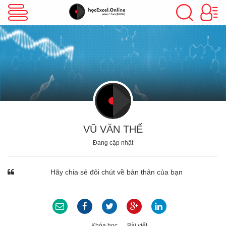
VBA Excel
Excel Cơ Bản
Excel Nâng Cao
VŨ VĂN THẾ
Đang cập nhật
Excel Kế Toán
Hãy chia sẻ đôi chút về bản thân của bạn
Powerpoint
Khóa học
Bài viết