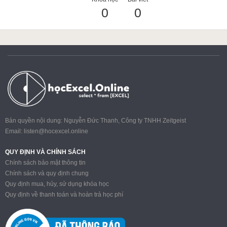
0
0
ACCA
Google Sheet
Word
Bản quyền nội dung: Nguyễn Đức Thanh, Công ty TNHH Zeitgeist
Email:
listen@hocexcel.online
MOS
QUY ĐỊNH VÀ CHÍNH SÁCH
Chính sách bảo mật thông tin
Chính sách và quy định chung
Quy định mua, hủy, sử dụng khóa học
Power BI
Quy định về thanh toán và hoàn trả học phí