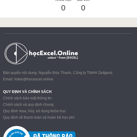
0
0
ACCA
Google Sheet
Word
Bản quyền nội dung: Nguyễn Đức Thanh, Công ty TNHH Zeitgeist
Email:
listen@hocexcel.online
MOS
QUY ĐỊNH VÀ CHÍNH SÁCH
Chính sách bảo mật thông tin
Chính sách và quy định chung
Quy định mua, hủy, sử dụng khóa học
Power BI
Quy định về thanh toán và hoàn trả học phí