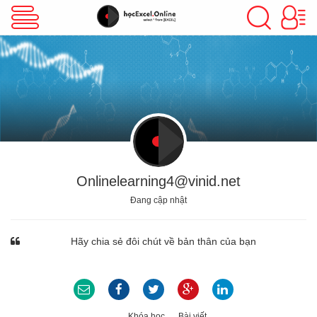
VBA Excel
Excel Cơ Bản
Excel Nâng Cao
Onlinelearning4@vinid.net
Đang cập nhật
Excel Kế Toán
Hãy chia sẻ đôi chút về bản thân của bạn
Powerpoint
Khóa học
Bài viết