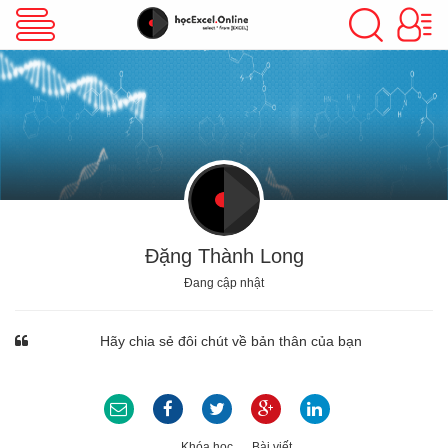
VBA Excel
Excel Cơ Bản
Excel Nâng Cao
Đặng Thành Long
Đang cập nhật
Excel Kế Toán
Hãy chia sẻ đôi chút về bản thân của bạn
Powerpoint
Khóa học
Bài viết