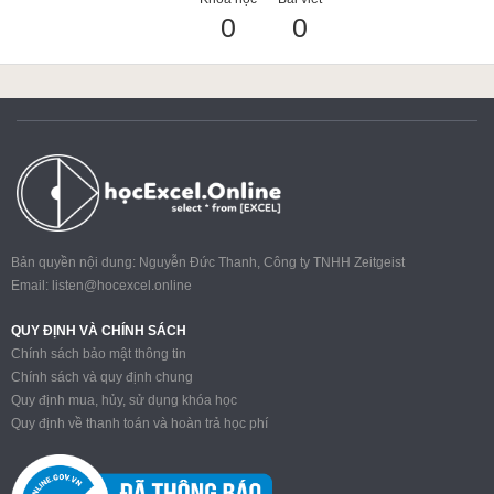
0
0
ACCA
Google Sheet
Word
Bản quyền nội dung: Nguyễn Đức Thanh, Công ty TNHH Zeitgeist
Email:
listen@hocexcel.online
MOS
QUY ĐỊNH VÀ CHÍNH SÁCH
Chính sách bảo mật thông tin
Chính sách và quy định chung
Quy định mua, hủy, sử dụng khóa học
Power BI
Quy định về thanh toán và hoàn trả học phí