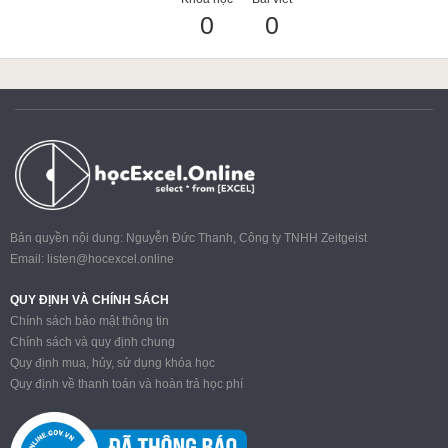
0
0
ACCA
Google Sheet
Word
Bản quyền nội dung: Nguyễn Đức Thanh, Công ty TNHH Zeitgeist
Email:
listen@hocexcel.online
MOS
QUY ĐỊNH VÀ CHÍNH SÁCH
Chính sách bảo mật thông tin
Chính sách và quy định chung
Quy định mua, hủy, sử dụng khóa học
Power BI
Quy định về thanh toán và hoàn trả học phí