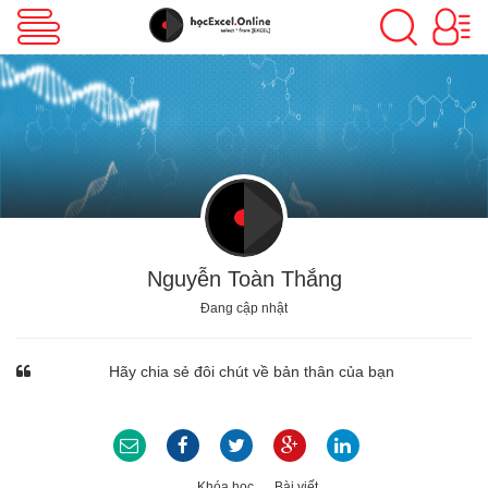
VBA Excel
Excel Cơ Bản
Excel Nâng Cao
Nguyễn Toàn Thắng
Đang cập nhật
Excel Kế Toán
Hãy chia sẻ đôi chút về bản thân của bạn
Powerpoint
Khóa học
Bài viết