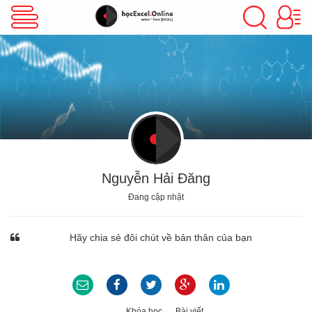
VBA Excel
Excel Cơ Bản
Excel Nâng Cao
Nguyễn Hải Đăng
Đang cập nhật
Excel Kế Toán
Hãy chia sẻ đôi chút về bản thân của bạn
Powerpoint
Khóa học
Bài viết