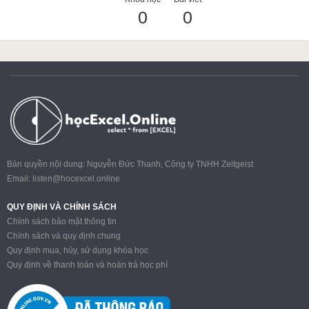
0
0
ACCA
Google Sheet
Word
Bản quyền nội dung: Nguyễn Đức Thanh, Công ty TNHH Zeitgeist
Email:
listen@hocexcel.online
MOS
QUY ĐỊNH VÀ CHÍNH SÁCH
Chính sách bảo mật thông tin
Chính sách và quy định chung
Quy định mua, hủy, sử dụng khóa học
Power BI
Quy định về thanh toán và hoàn trả học phí