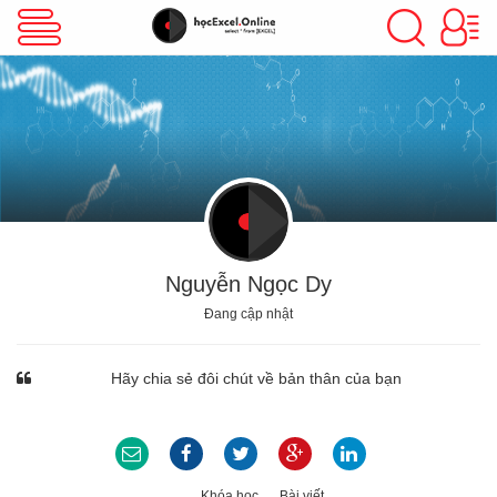
VBA Excel
Excel Cơ Bản
Excel Nâng Cao
Nguyễn Ngọc Dy
Đang cập nhật
Excel Kế Toán
Hãy chia sẻ đôi chút về bản thân của bạn
Powerpoint
Khóa học
Bài viết