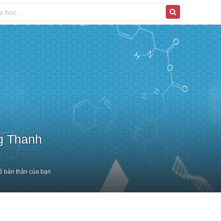
g Thanh
về bản thân của bạn