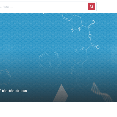
về bản thân của bạn