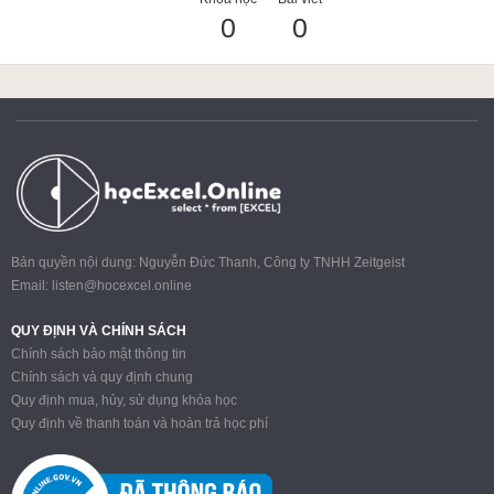
0
0
ACCA
Google Sheet
Word
Bản quyền nội dung: Nguyễn Đức Thanh, Công ty TNHH Zeitgeist
Email:
listen@hocexcel.online
MOS
QUY ĐỊNH VÀ CHÍNH SÁCH
Chính sách bảo mật thông tin
Chính sách và quy định chung
Quy định mua, hủy, sử dụng khóa học
Power BI
Quy định về thanh toán và hoàn trả học phí