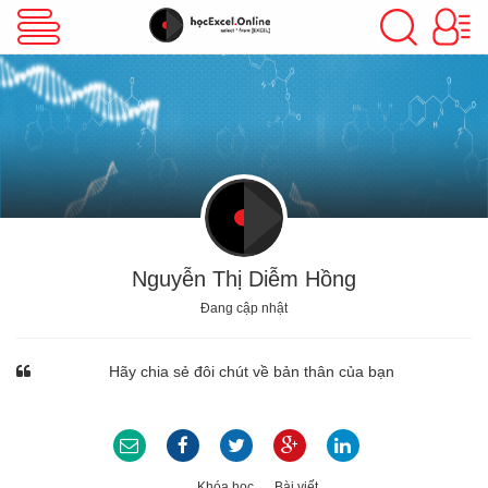
VBA Excel
Excel Cơ Bản
Excel Nâng Cao
Nguyễn Thị Diễm Hồng
Đang cập nhật
Excel Kế Toán
Hãy chia sẻ đôi chút về bản thân của bạn
Powerpoint
Khóa học
Bài viết