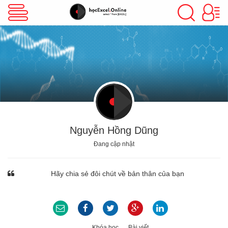
VBA Excel
Excel Cơ Bản
Excel Nâng Cao
Nguyễn Hồng Dũng
Đang cập nhật
Excel Kế Toán
Hãy chia sẻ đôi chút về bản thân của bạn
Powerpoint
Khóa học
Bài viết