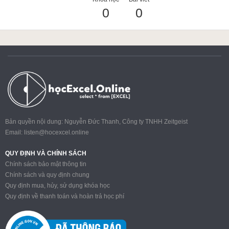
0
0
ACCA
Google Sheet
Word
Bản quyền nội dung: Nguyễn Đức Thanh, Công ty TNHH Zeitgeist
Email:
listen@hocexcel.online
MOS
QUY ĐỊNH VÀ CHÍNH SÁCH
Chính sách bảo mật thông tin
Chính sách và quy định chung
Quy định mua, hủy, sử dụng khóa học
Power BI
Quy định về thanh toán và hoàn trả học phí