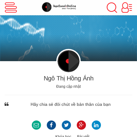
VBA Excel
Excel Cơ Bản
Excel Nâng Cao
Ngô Thị Hồng Ánh
Đang cập nhật
Excel Kế Toán
Hãy chia sẻ đôi chút về bản thân của bạn
Powerpoint
Khóa học
Bài viết