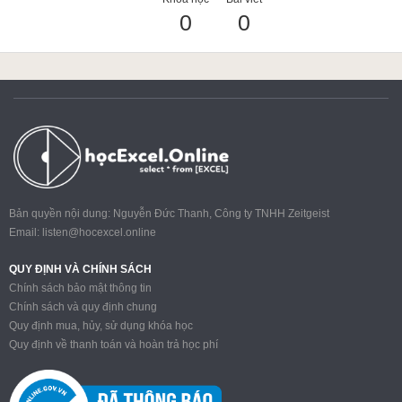
0
0
ACCA
Google Sheet
Word
Bản quyền nội dung: Nguyễn Đức Thanh, Công ty TNHH Zeitgeist
Email:
listen@hocexcel.online
MOS
QUY ĐỊNH VÀ CHÍNH SÁCH
Chính sách bảo mật thông tin
Chính sách và quy định chung
Quy định mua, hủy, sử dụng khóa học
Power BI
Quy định về thanh toán và hoàn trả học phí