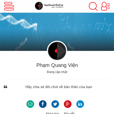
VBA Excel
Excel Cơ Bản
Excel Nâng Cao
Phạm Quang Viện
Đang cập nhật
Excel Kế Toán
Hãy chia sẻ đôi chút về bản thân của bạn
Powerpoint
Khóa học
Bài viết