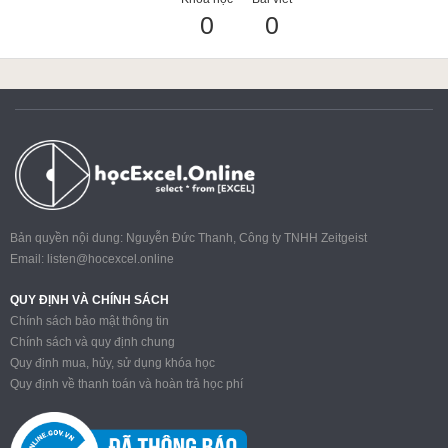
0
0
ACCA
Google Sheet
Word
Bản quyền nội dung: Nguyễn Đức Thanh, Công ty TNHH Zeitgeist
Email:
listen@hocexcel.online
MOS
QUY ĐỊNH VÀ CHÍNH SÁCH
Chính sách bảo mật thông tin
Chính sách và quy định chung
Quy định mua, hủy, sử dụng khóa học
Power BI
Quy định về thanh toán và hoàn trả học phí