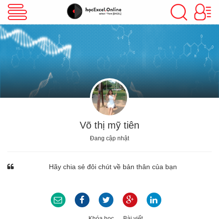
VBA Excel
Excel Cơ Bản
Excel Nâng Cao
Võ thị mỹ tiên
Đang cập nhật
Excel Kế Toán
Hãy chia sẻ đôi chút về bản thân của bạn
Powerpoint
Khóa học
Bài viết