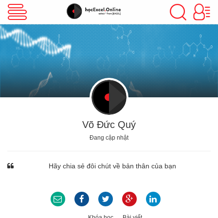
VBA Excel
Excel Cơ Bản
Excel Nâng Cao
Võ Đức Quý
Đang cập nhật
Excel Kế Toán
Hãy chia sẻ đôi chút về bản thân của bạn
Powerpoint
Khóa học
Bài viết