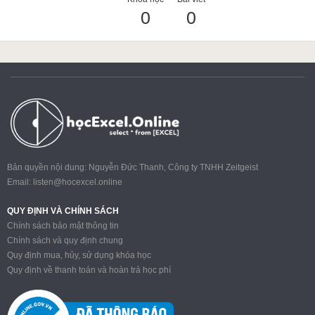
0
0
ACCA
Google Sheet
Word
Bản quyền nội dung: Nguyễn Đức Thanh, Công ty TNHH Zeitgeist
Email:
listen@hocexcel.online
MOS
QUY ĐỊNH VÀ CHÍNH SÁCH
Chính sách bảo mật thông tin
Chính sách và quy định chung
Quy định mua, hủy, sử dụng khóa học
Power BI
Quy định về thanh toán và hoàn trả học phí