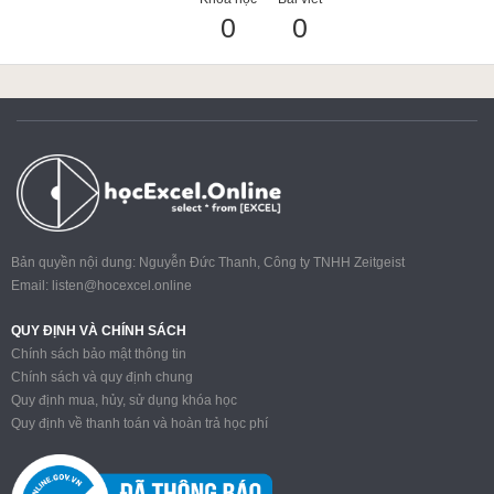
0
0
ACCA
Google Sheet
Word
Bản quyền nội dung: Nguyễn Đức Thanh, Công ty TNHH Zeitgeist
Email:
listen@hocexcel.online
MOS
QUY ĐỊNH VÀ CHÍNH SÁCH
Chính sách bảo mật thông tin
Chính sách và quy định chung
Quy định mua, hủy, sử dụng khóa học
Power BI
Quy định về thanh toán và hoàn trả học phí