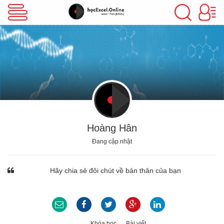
VBA Excel
Excel Cơ Bản
Excel Nâng Cao
Hoàng Hân
Đang cập nhật
Excel Kế Toán
Hãy chia sẻ đôi chút về bản thân của bạn
Powerpoint
Khóa học
Bài viết