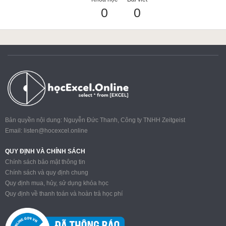
0
0
ACCA
Google Sheet
Word
Bản quyền nội dung: Nguyễn Đức Thanh, Công ty TNHH Zeitgeist
Email:
listen@hocexcel.online
MOS
QUY ĐỊNH VÀ CHÍNH SÁCH
Chính sách bảo mật thông tin
Chính sách và quy định chung
Quy định mua, hủy, sử dụng khóa học
Power BI
Quy định về thanh toán và hoàn trả học phí