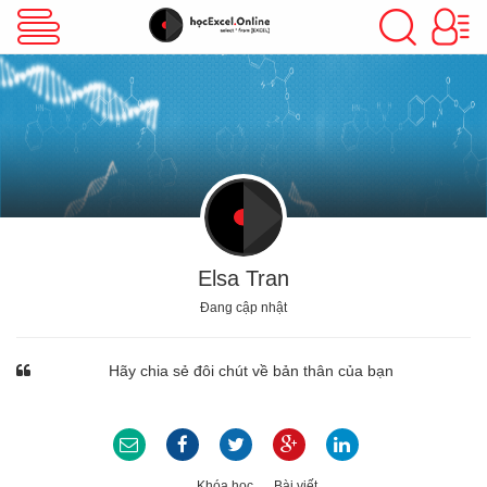
VBA Excel
Excel Cơ Bản
Excel Nâng Cao
Elsa Tran
Đang cập nhật
Excel Kế Toán
Hãy chia sẻ đôi chút về bản thân của bạn
Powerpoint
Khóa học
Bài viết