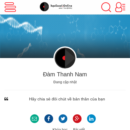
VBA Excel
Excel Cơ Bản
Excel Nâng Cao
Đàm Thanh Nam
Đang cập nhật
Excel Kế Toán
Hãy chia sẻ đôi chút về bản thân của bạn
Powerpoint
Khóa học
Bài viết