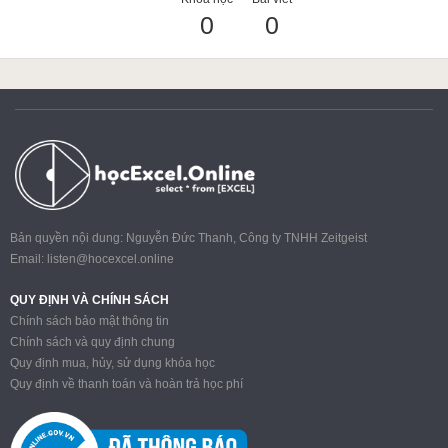
0
0
ACCA
Google Sheet
Word
Bản quyền nội dung: Nguyễn Đức Thanh, Công ty TNHH Zeitgeist
Email:
listen@hocexcel.online
MOS
QUY ĐỊNH VÀ CHÍNH SÁCH
Chính sách bảo mật thông tin
Chính sách và quy định chung
Quy định mua, hủy, sử dụng khóa học
Power BI
Quy định về thanh toán và hoàn trả học phí