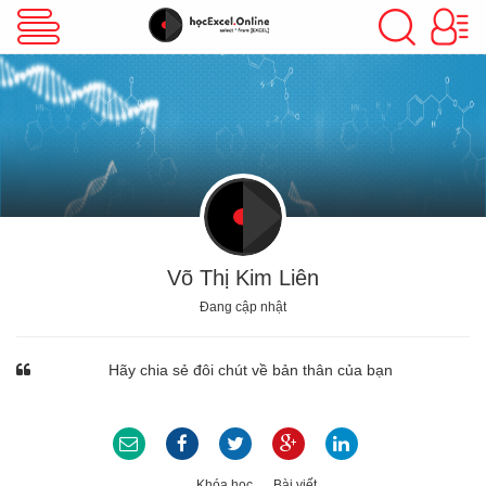
VBA Excel
Excel Cơ Bản
Excel Nâng Cao
Võ Thị Kim Liên
Đang cập nhật
Excel Kế Toán
Hãy chia sẻ đôi chút về bản thân của bạn
Powerpoint
Khóa học
Bài viết