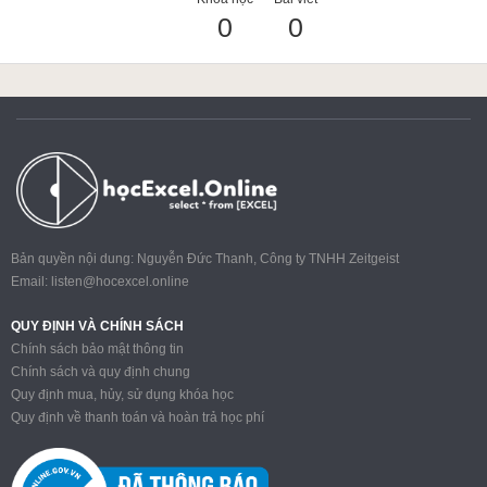
0
0
ACCA
Google Sheet
Word
Bản quyền nội dung: Nguyễn Đức Thanh, Công ty TNHH Zeitgeist
Email:
listen@hocexcel.online
MOS
QUY ĐỊNH VÀ CHÍNH SÁCH
Chính sách bảo mật thông tin
Chính sách và quy định chung
Quy định mua, hủy, sử dụng khóa học
Power BI
Quy định về thanh toán và hoàn trả học phí